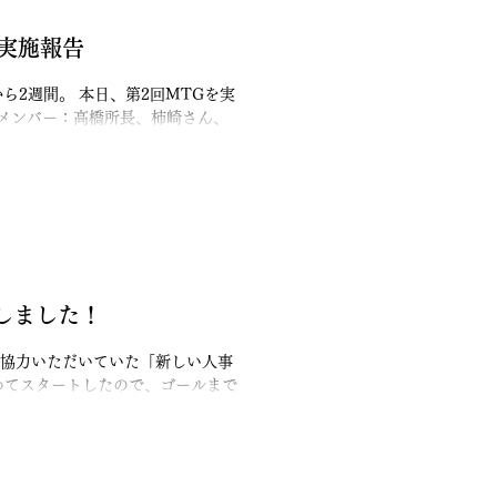
 「レベル設定する方法を式（影
こまで見
G実施報告
ら2週間。 本日、第2回MTGを実
参加メンバー：高橋所長、柿崎さん、
たのですが、話していくうちに深く
にほとんど触れることができませ
のMTGでは、運用するために言葉
話し合いになりました。 🕊️まず
はこれまでの経緯を振り返りまし
。 「ビジョン」「学び」といった
ないのはも
しました！
協力いただいていた「新しい人事
めてスタートしたので、ゴールまで
5年7月11日 場所：本社 メンバ
みんなで考えたところ、その背景に
した。 これまでの評価制度では、
いる姿や、裏方で支えてくれてい