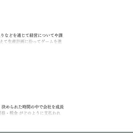
しでは、取り組みの過程や姿勢その
とりの成長を正しく評価し、モチベ
いきます。 そんな「働きやすく・
い評価の仕組みとは？..
繰りなどを通じて経営についてや課
換えて生産計画に沿ってゲームを進
が出来ます。...
 決められた時間の中で会社を成長
利益・税金 がどのように支払われ