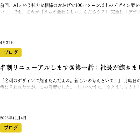
前回、AIという強力な相棒のおかげで100パターン以上のデザイン案を作ってし
い……でも、どれが『うちの会社らしい』んだろう？」 完全に「デザ
た。 一人で抱えていてもラチがあかない。 私は意を決して、大量の資料を抱えて上司の元へ向かいまし
た。 「こんなに持っていったら、さすがに怒られるかな……」と、少しビクビクしながら。。 上司の反
応と、目の前が開けたアドバイス デスクに広げられた大量のデザイン
笑。 「作りすぎだよ！（笑）」 ひとしきりツッコミを頂いたあとに 
4月21日
を整理して、みんなで選んだらどう？」 「会社の大事なツールなんだから、みんなが納得するものにしよ
うよ」 その一言で、私の肩の荷がふっと軽くなりました。 自分一人で「正解」を探していた時はただの
ブログ
「迷走」でしたが、 「みんなで創る」と決めた瞬間、プロジェクトが
感しました。 怒涛のアンケート、開幕！ 早速、100案を似た系統ごと
名刺リニューアルします＠第一話：社長が飽きま
「名刺のデザインに飽きたんだよね。新しいの考えといて！」 月曜日
番に言われたのが、この言葉でした。 「いいですね！変えましょう！」 その場の勢いで、私は食い気味
に即レス。 ……しかし、一歩部屋を出て冷静になると気づいたのです
って、実はとんでもなく大変なことなんじゃないか（笑） ◆実は「バ
までも名刺のマイナーチェンジを担当してきた私ですが、取引先からあ
くの名刺、人によってデザインがバラバラじゃない？」 ……。 はい、完全に私のせいです（笑）。 良か
2025年11月4日
れと思って個別の要望に応え続けた結果、社内には「名刺の地層」のよ
た。※この機会に過去のデザインもあわせて紹介します！ ①初期型：
ブログ
ル。今はなき伝統を感じます。 ②デザイン特化型： 防災セットのデ
いただいた、シュッとしたモデル。 ③意見集約型： 「名前が見えにく