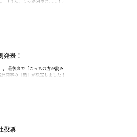
！）
てから、反応があるのか気になって
！」と言っていただけたという意見
かった）が、高進商事が何ができる
嬉しかったです！ 名刺はた
と実感しています。 「名刺」から
ケートで現場のリアルな声に救わ
てみると、今回の
刺発表！
が読み
高進商事の「顔」が決定しました！
ザ
今回のデザインで一番大切にしたの
名刺は、私たちが最初にお客様に渡
いを込めていたのですが……それは
ンは統一しつつ、このラインだけは
ら
社投票