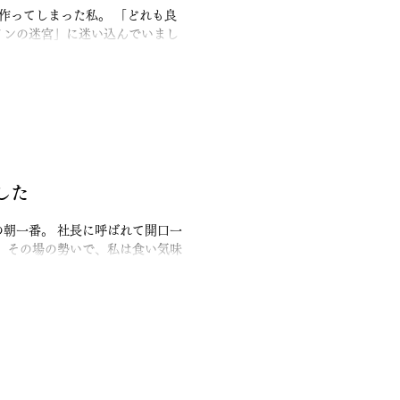
まった私。 「どれも良
インの迷宮」に迷い込んでいまし
案を見て、上司の反応は、、、 爆
「これだけあるなら、似ているもの
ワクワクするものに変わったのを実
に集約し、全社員
した
の朝一番。 社長に呼ばれて開口一
。 会社の名刺デザインを一新する
ラバラ」だった名刺の歴史◆ これ
るツッコミがありました。 「おた
うな歴史が出来上がっていまし
 私が入社するよりずっと前のモデ
ザインを依頼した会社さんに作って
い！」「文字を大きく！」