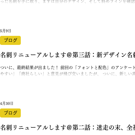
った名刺を手に取り、まずは自分のデザイン、そして斜めラインを確認。 （うん、しっか54度だ……
早速、全社員に新しい名刺を配布しました。 自分で色を選んだ人達の顔を見て、この取り組みをしてよか
ったと確信しました。 名刺交換が、少し楽しくなった 名刺が変わっ
いましたが。。 名刺をお渡しするときに「おっ、デザインいいですね
を 多数いただきました！ 特に裏面のデザイン（前回お見せしていな
5月9日
のか？がアイコンになっていてわかりやすいという意見を頂けたのが、とても
だの紙切れではなく、高進商事の「個性」を伝えるツールになったんだ
ブログ
会社の文化を伝える 100案作って自爆し、 上司にツッコまれ、 アン
れ、 ラインの色と54度という遊び心にこだわった半年間。 振り返っ
名刺リニューアルします＠第三話：新デザイン名
ついに、最終結果が出ました！ 前回の「フォントと配色」のアンケート 。 最後まで「こっちの方
やすい」「商社らしい」と意見が飛び交いましたが、 ついに、新しい
100案以上の迷走から始まり、全社員を巻き込んだこのプロジェクト 。 ようやく辿り着いた、納得のデ
インがこちらです。 こだわり①：ＨＰとの連動で「今の姿」を映す 
は、先にリニューアルしていた 「ホームページとの統一感」です 。 
す「一番小さな看板」。 HPとデザインのトーンを合わせることで、 「今の高進商事」というブランドを
4月30日
真っ直ぐに伝える狙いがあります 。 （実はHP作成の時も、相当な想
また別の機会に！笑） こだわり②：統一感の中に「自分色」 そして、私が社長にワガママを言って残し
ブログ
てもらったのが、 表面にある「斜めのライン」です 。 全体のデザイ
自分の好きな色を選んでOKにしました。 自分で選んだ色の人は見事被
名刺リニューアルします＠第二話：迷走の末、全