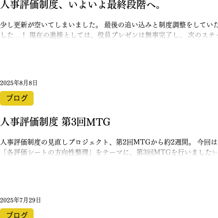
人事評価制度、いよいよ最終段階へ。
少し更新が空いてしまいました。 最後の追い込みと制度調整をしてい
した…！ 現在の進捗としては、役員プレゼンは無事完了し、 次のス
理職層へ制度説明＆現実的に運用できるかの確認を行います。（予定：1
ば、ついに 新しい人事評価制度が正式にスタート します。 現段階で
を紹介します！ 🎯今回の人事評価制度の目的 今回の制度設計で一番大
にもスポットライトが当たる仕組みをつくること」 です。 目的は大き
2025年8月8日
た“活躍”にスポットライトを当てたい 一人ひとりの見えにくい努力・
けに拠点を超えたコミュニケーションを生み出したい 良い影響を与え
ブログ
の目的を実現するため、「成長」「行動」「影響」 の３つを軸とした
際に評価するために設けた項目が下記になります。 それぞれの内容を説
人事評価制度 第3回MTG
人事評価制度の見直しプロジェクト、第2回MTGから約2週間。 今回
「各評価シートの方向性整理」をテーマに、第3回MTGを行いました✨
正FB 項目評価シートの評価内容の共有 評価する構成と配点比率の整理 
YouTubeの「明治クッカー にっしー」さんの動画（こちら）。 こ
Excelに頼らない形を目指して、シンプルかつ分かりやすい目標設定シ
定している運用は ①まず各自が状態目標とレベルを入力します。 ②
2025年7月29日
目標やレベル感の齟齬がないかを決定しています。 ③ここからはさら
整えるために、リーダーの中でしっかりと各メンバーの目標とレベルを
ブログ