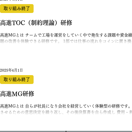
る人の努力が見えにくいという課題がありました。 そこで今回の見直
ものを評価に反映する仕組みを導入しようとしています。 社員一人ひ
取り組み終了
ーションを高めることが、結果的にはチームの力や売上にもつながって
やりがいを感じられる職場」を目指して制度を整えていきます。 ✨新し
高進TOC（制約理論）研修
高進MGとは チームで工場を運営をしていく中で発生する課題や資金
題の改善を体験できる研修です。 1部では仕事の流れをコインに置き
めていく事で、利益・在庫・現金がどのように変化するかを体感すること
2025年4月1日
取り組み終了
高進MG研修
高進MGとは 自らが社長になり会社を経営していく体験型の研修です。
させるための意思決定を繰り返し、その後決算書を自ら作成し 費用・
るのかを体験することが出来ます。...