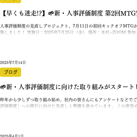
とメンバーへのサポート方法を決める。 という流れを考えています。 
響人数×タスク×～...のような感じ）にする」や「最終評価の数値をど
【早くも迷走!?】🌱新・人事評価制度 第2回MT
人事評価制度の見直しプロジェクト、7月11日の初回キックオフMTGか
施しました！ 実施日：2025年7月25日（金） 場所：本社+ZOOM 
鍛冶根さん、赤土 初めに、、前回決めた議題をもとに進めようと思っ
考えないといけないことがまだまだあることに気づき、結果として議題
んでした。。 そちらを踏まえて読んでいただけると嬉しいです。 今回
や基準を「わかりやすく」することで、人によって評価がブレないための
2025年7月14日
はおさらいから 今回から鍛冶根さんがジョインしたこともあり、まず
た。 そのうえで今の評価制度に対して以下のような意見がありました
ブログ
項目は拠点によって評価のばらつきがある →本社では「丸」がつきやすく、他拠点では「丸」がつきにく
い傾向がある 総評が口頭で完結してしまい、後から見返すことができ
🌱新・人事評価制度に向けた取り組みがスタート
昨年から少しずつ取り組み始め、社内の皆さんにもアンケートなどでご
評価制度」への移行に向けた見直しと準備を進めています。 この度改
の道のりをこちらのブログで共有できればと思っています。 実施日：202
ー：高橋所長・柿崎さん・赤土 🔍なぜ、制度を変えるのか？ 改めて
は、「もっと一人ひとりの頑張りに光を当てたい」という想いがありま
目に見える成果や数字が中心となりがちで、日々コツコツと取り組んで
2025年4月1日