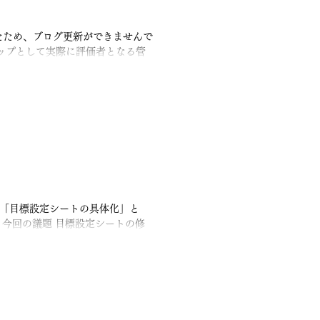
たため、ブログ更新ができませんで
テップとして実際に評価者となる管
1月12日） ここで問題がなけれ
まとまっている人事評価制度の概要
切にしたのは、 「見えにくい活躍
く４つ。 目的 成長や役割に応じ
貢献をすくい上げたい 評価をきっか
ている人をきちんと評価したい こ
評価設計としました。 そして、実
明します！ �
は「目標設定シートの具体化」と
 今回の議題 目標設定シートの修
まずは目標設定シートから 🎯
れを参考にしながら、最終的には紙や
ートを目指していきます。 現在想
各マネージャーとすり合わせをし、
に精度と目標達成のサポート体制を
共有して、レベル設定の最終決定