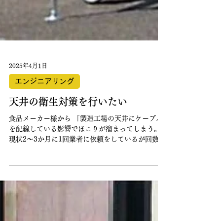
2025年4月1日
エンジニアリング
天井の衛生対策を行いたい
食品メーカー様から 「製造工場の天井にケーブル
を配線している影響でほこりが溜まってしまう。
現状2～3か月に1回業者に依頼をしているが回数を
増やしたい。しかしコスト面で難しい。」 自分た
ちで行えれば一番良いが高所のため危険なので対
応できない。 ​｜ ...