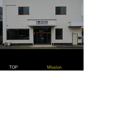
TOP
Mission
Value
Messege
事業内容 Business
実績 Performance