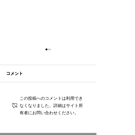
コメント
夏季休業のお知
この投稿へのコメントは利用でき
めざましテレビにて弊社
なくなりました。詳細はサイト所
商材の「CAR
有者にお問い合わせください。
EMERGENCY BOX」が
紹介されました！