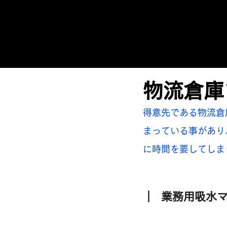
物流倉庫
得意先である物流倉
まっている事があり
に時間を要してしま
​｜  
業務用吸水