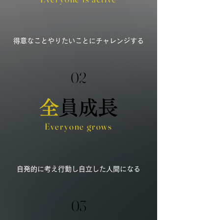
得意なことやりたいことにチャレンジする
02
全
員成長
Everyone grows
自発的に考え行動し自立した人間になる
03