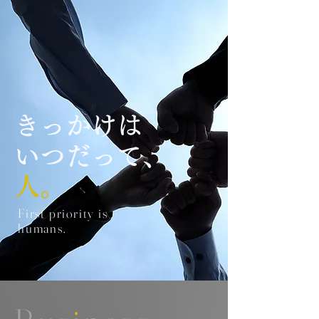
きっかけは
いつだって、
人。
First priority is
humans.