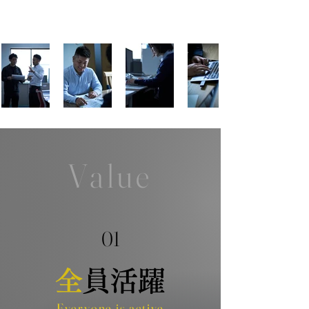
Value
​01
全
員活躍
Everyone is active