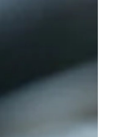
えたところ、その背景には、「もっと一人ひとり
の頑張りに光を当てたい」という想いがありまし
た。 これまでの評価制度では、目に見える成果や
数字が中心となりがちで、日々コツコツと取り組
んでいる姿や、裏方で支えてくれている人の努力
が見えにくいという課題がありました。 そこで今
回の見直しでは、取り組みの過程や姿勢そのもの
を評価に反映する仕組みを導入しようとしていま
す。 社員一人ひとりの成長を正しく評価し、モチ
ベーションを高めることが、結果的にはチームの
力や売上にもつながっていきます。 そんな「働き
やすく・やりがいを感じられる職場」を目指して
制度を整えていきます。 ✨新しい評価の仕組みと
は？..