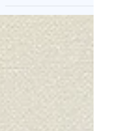
を実施しました！ 実施日：2025年7月25日（金）
場所：本社+ZOOM 参加メンバー：高橋所長、柿
崎さん、鍛冶根さん、赤土 初めに、、前回決めた
議題をもとに進めようと思ったのですが、話して
いくうちに深く考えないといけないことがまだま
だあることに気づき、結果として議題にほとんど
触れることができませんでした。。 そちらを踏ま
えて読んでいただけると嬉しいです。 今回のMTG
では、運用するために言葉や基準を「わかりやす
く」することで、人によって評価がブレないため
の話し合いになりました。 🕊️まずはおさらいから
今回から鍛冶根さんがジョインしたこともあり、
まずはこれまでの経緯を振り返りました。 そのう
えで今の評価制度に対して以下のような意見があ
りました。 「ビジョン」「学び」といった項目は
拠点によって評価のばらつきがある →本社では
「丸」がつきやすく、他拠点では「丸」がつきに
くい傾向がある 総評が口頭で完結してしまい、後
から見返すことができないのはも